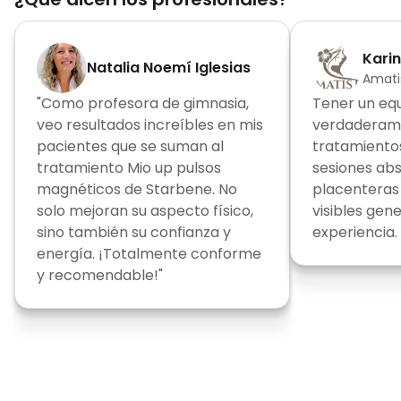
Kari
Natalia Noemí Iglesias
Amati
"Como profesora de gimnasia,
Tener un eq
veo resultados increíbles en mis
verdaderame
pacientes que se suman al
tratamientos 
tratamiento Mio up pulsos
sesiones ab
magnéticos de Starbene. No
placenteras 
solo mejoran su aspecto físico,
visibles gen
sino también su confianza y
experiencia.
energía. ¡Totalmente conforme
y recomendable!"