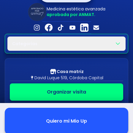
Medicina estética avanzada
aprobada por ANMAT.
Categorías
Casa matriz
David Luque 519, Córdoba Capital
Organizar visita
©
2026
Starbene. Todos los derechos reservados.
Quiero mi
Mio Up