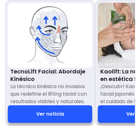
TecnoLift Facial: Abordaje
Kaolift: La n
Kinésico
en estética fa
La técnica kinésica no invasiva
¡Descubrí Kaolif
que redefine el lifting facial con
facial japonés q
resultados visibles y naturales.
el cuidado de la 
Ver noticia
Ver n