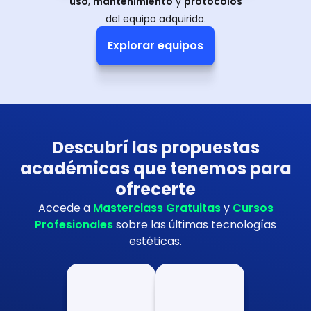
uso
,
mantenimiento
y
protocolos
del equipo adquirido.
Explorar equipos
Descubrí las propuestas
académicas que tenemos para
ofrecerte
Accede a
Masterclass Gratuitas
y
Cursos
Profesionales
sobre las últimas tecnologías
estéticas.